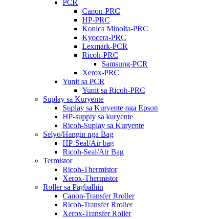
PCR
Canon-PRC
HP-PRC
Konica Minolta-PRC
Kyocera-PRC
Lexmark-PCR
Ricoh-PRC
Samsung-PCR
Xerox-PRC
Yunit sa PCR
Yunit sa Ricoh-PRC
Suplay sa Kuryente
Suplay sa Kuryente nga Epson
HP-supply sa kuryente
Ricoh-Suplay sa Kuryente
Selyo/Hangin nga Bag
HP-Seal/Air bag
Ricoh-Seal/Air Bag
Termistor
Ricoh-Thermistor
Xerox-Thermistor
Roller sa Pagbalhin
Canon-Transfer Rroller
Ricoh-Transfer Rroller
Xerox-Transfer Roller