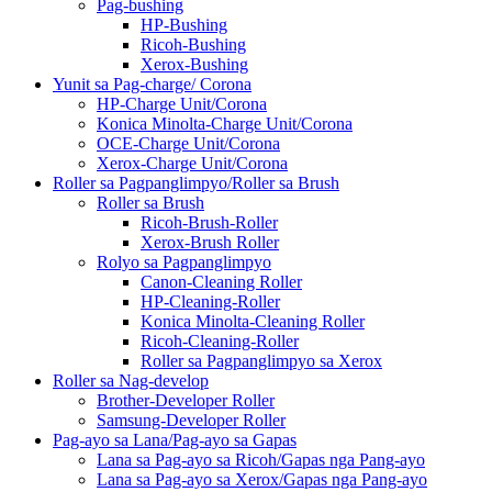
Pag-bushing
HP-Bushing
Ricoh-Bushing
Xerox-Bushing
Yunit sa Pag-charge/ Corona
HP-Charge Unit/Corona
Konica Minolta-Charge Unit/Corona
OCE-Charge Unit/Corona
Xerox-Charge Unit/Corona
Roller sa Pagpanglimpyo/Roller sa Brush
Roller sa Brush
Ricoh-Brush-Roller
Xerox-Brush Roller
Rolyo sa Pagpanglimpyo
Canon-Cleaning Roller
HP-Cleaning-Roller
Konica Minolta-Cleaning Roller
Ricoh-Cleaning-Roller
Roller sa Pagpanglimpyo sa Xerox
Roller sa Nag-develop
Brother-Developer Roller
Samsung-Developer Roller
Pag-ayo sa Lana/Pag-ayo sa Gapas
Lana sa Pag-ayo sa Ricoh/Gapas nga Pang-ayo
Lana sa Pag-ayo sa Xerox/Gapas nga Pang-ayo