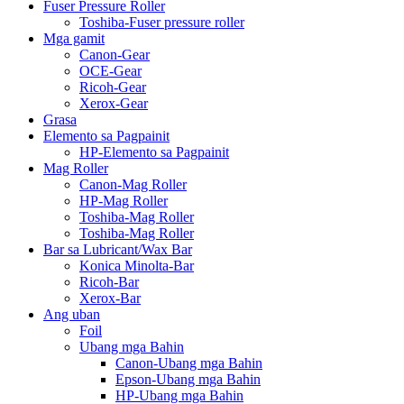
Fuser Pressure Roller
Toshiba-Fuser pressure roller
Mga gamit
Canon-Gear
OCE-Gear
Ricoh-Gear
Xerox-Gear
Grasa
Elemento sa Pagpainit
HP-Elemento sa Pagpainit
Mag Roller
Canon-Mag Roller
HP-Mag Roller
Toshiba-Mag Roller
Toshiba-Mag Roller
Bar sa Lubricant/Wax Bar
Konica Minolta-Bar
Ricoh-Bar
Xerox-Bar
Ang uban
Foil
Ubang mga Bahin
Canon-Ubang mga Bahin
Epson-Ubang mga Bahin
HP-Ubang mga Bahin