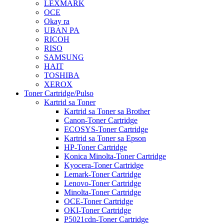
LEXMARK
OCE
Okay ra
UBAN PA
RICOH
RISO
SAMSUNG
HAIT
TOSHIBA
XEROX
Toner Cartridge/Pulso
Kartrid sa Toner
Kartrid sa Toner sa Brother
Canon-Toner Cartridge
ECOSYS-Toner Cartridge
Kartrid sa Toner sa Epson
HP-Toner Cartridge
Konica Minolta-Toner Cartridge
Kyocera-Toner Cartridge
Lemark-Toner Cartridge
Lenovo-Toner Cartridge
Minolta-Toner Cartridge
OCE-Toner Cartridge
OKI-Toner Cartridge
P5021cdn-Toner Cartridge