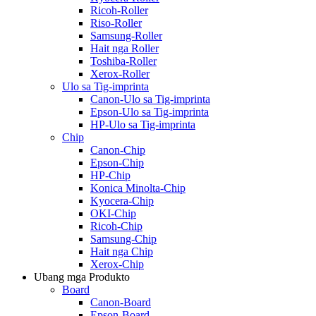
Ricoh-Roller
Riso-Roller
Samsung-Roller
Hait nga Roller
Toshiba-Roller
Xerox-Roller
Ulo sa Tig-imprinta
Canon-Ulo sa Tig-imprinta
Epson-Ulo sa Tig-imprinta
HP-Ulo sa Tig-imprinta
Chip
Canon-Chip
Epson-Chip
HP-Chip
Konica Minolta-Chip
Kyocera-Chip
OKI-Chip
Ricoh-Chip
Samsung-Chip
Hait nga Chip
Xerox-Chip
Ubang mga Produkto
Board
Canon-Board
Epson-Board