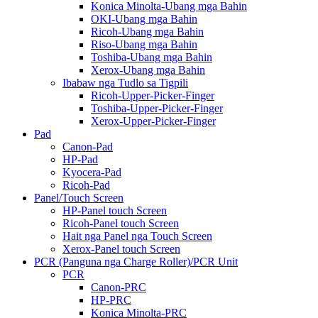
Konica Minolta-Ubang mga Bahin
OKI-Ubang mga Bahin
Ricoh-Ubang mga Bahin
Riso-Ubang mga Bahin
Toshiba-Ubang mga Bahin
Xerox-Ubang mga Bahin
Ibabaw nga Tudlo sa Tigpili
Ricoh-Upper-Picker-Finger
Toshiba-Upper-Picker-Finger
Xerox-Upper-Picker-Finger
Pad
Canon-Pad
HP-Pad
Kyocera-Pad
Ricoh-Pad
Panel/Touch Screen
HP-Panel touch Screen
Ricoh-Panel touch Screen
Hait nga Panel nga Touch Screen
Xerox-Panel touch Screen
PCR (Panguna nga Charge Roller)/PCR Unit
PCR
Canon-PRC
HP-PRC
Konica Minolta-PRC