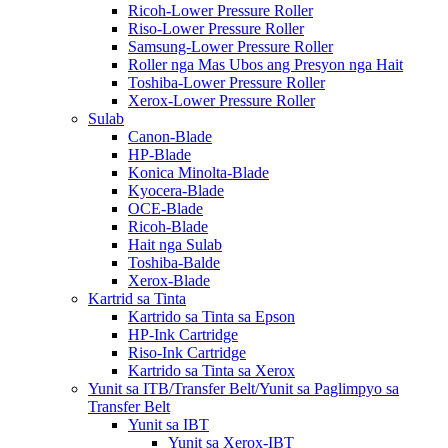
Ricoh-Lower Pressure Roller
Riso-Lower Pressure Roller
Samsung-Lower Pressure Roller
Roller nga Mas Ubos ang Presyon nga Hait
Toshiba-Lower Pressure Roller
Xerox-Lower Pressure Roller
Sulab
Canon-Blade
HP-Blade
Konica Minolta-Blade
Kyocera-Blade
OCE-Blade
Ricoh-Blade
Hait nga Sulab
Toshiba-Balde
Xerox-Blade
Kartrid sa Tinta
Kartrido sa Tinta sa Epson
HP-Ink Cartridge
Riso-Ink Cartridge
Kartrido sa Tinta sa Xerox
Yunit sa ITB/Transfer Belt/Yunit sa Paglimpyo sa
Transfer Belt
Yunit sa IBT
Yunit sa Xerox-IBT