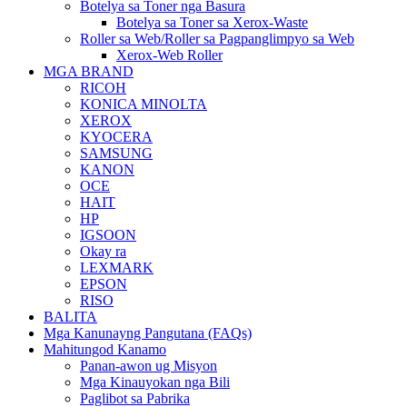
Botelya sa Toner nga Basura
Botelya sa Toner sa Xerox-Waste
Roller sa Web/Roller sa Pagpanglimpyo sa Web
Xerox-Web Roller
MGA BRAND
RICOH
KONICA MINOLTA
XEROX
KYOCERA
SAMSUNG
KANON
OCE
HAIT
HP
IGSOON
Okay ra
LEXMARK
EPSON
RISO
BALITA
Mga Kanunayng Pangutana (FAQs)
Mahitungod Kanamo
Panan-awon ug Misyon
Mga Kinauyokan nga Bili
Paglibot sa Pabrika