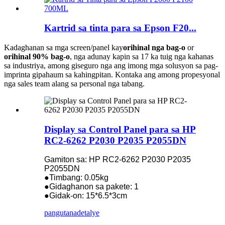
Kartrid sa tinta para sa Epson F20...
Kadaghanan sa mga screen/panel kay
orihinal nga bag-o
or
orihinal 90% bag-o
, nga adunay kapin sa 17 ka tuig nga kahanas
sa industriya, among giseguro nga ang imong mga solusyon sa pag-
imprinta gipahaum sa kahingpitan. Kontaka ang among propesyonal
nga sales team alang sa personal nga tabang.
Display sa Control Panel para sa HP
RC2-6262 P2030 P2035 P2055DN
Gamiton sa: HP RC2-6262 P2030 P2035
P2055DN
●Timbang: 0.05kg
●Gidaghanon sa pakete: 1
●Gidak-on: 15*6.5*3cm
pangutana
detalye