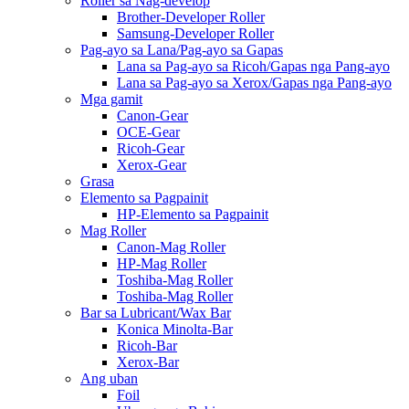
Roller sa Nag-develop
Brother-Developer Roller
Samsung-Developer Roller
Pag-ayo sa Lana/Pag-ayo sa Gapas
Lana sa Pag-ayo sa Ricoh/Gapas nga Pang-ayo
Lana sa Pag-ayo sa Xerox/Gapas nga Pang-ayo
Mga gamit
Canon-Gear
OCE-Gear
Ricoh-Gear
Xerox-Gear
Grasa
Elemento sa Pagpainit
HP-Elemento sa Pagpainit
Mag Roller
Canon-Mag Roller
HP-Mag Roller
Toshiba-Mag Roller
Toshiba-Mag Roller
Bar sa Lubricant/Wax Bar
Konica Minolta-Bar
Ricoh-Bar
Xerox-Bar
Ang uban
Foil