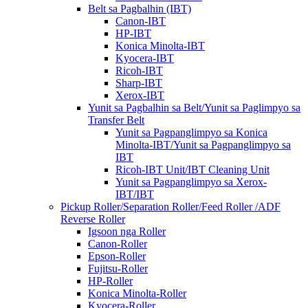
Belt sa Pagbalhin (IBT)
Canon-IBT
HP-IBT
Konica Minolta-IBT
Kyocera-IBT
Ricoh-IBT
Sharp-IBT
Xerox-IBT
Yunit sa Pagbalhin sa Belt/Yunit sa Paglimpyo sa
Transfer Belt
Yunit sa Pagpanglimpyo sa Konica
Minolta-IBT/Yunit sa Pagpanglimpyo sa
IBT
Ricoh-IBT Unit/IBT Cleaning Unit
Yunit sa Pagpanglimpyo sa Xerox-
IBT/IBT
Pickup Roller/Separation Roller/Feed Roller /ADF
Reverse Roller
Igsoon nga Roller
Canon-Roller
Epson-Roller
Fujitsu-Roller
HP-Roller
Konica Minolta-Roller
Kyocera-Roller