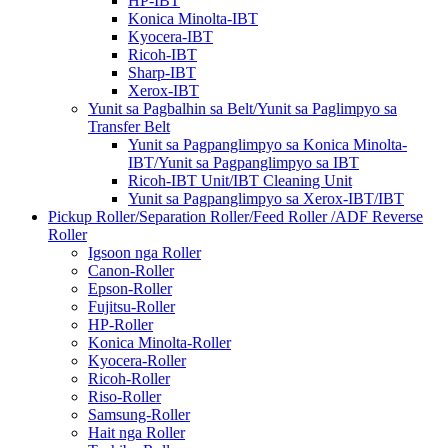
HP-IBT
Konica Minolta-IBT
Kyocera-IBT
Ricoh-IBT
Sharp-IBT
Xerox-IBT
Yunit sa Pagbalhin sa Belt/Yunit sa Paglimpyo sa
Transfer Belt
Yunit sa Pagpanglimpyo sa Konica Minolta-
IBT/Yunit sa Pagpanglimpyo sa IBT
Ricoh-IBT Unit/IBT Cleaning Unit
Yunit sa Pagpanglimpyo sa Xerox-IBT/IBT
Pickup Roller/Separation Roller/Feed Roller /ADF Reverse
Roller
Igsoon nga Roller
Canon-Roller
Epson-Roller
Fujitsu-Roller
HP-Roller
Konica Minolta-Roller
Kyocera-Roller
Ricoh-Roller
Riso-Roller
Samsung-Roller
Hait nga Roller