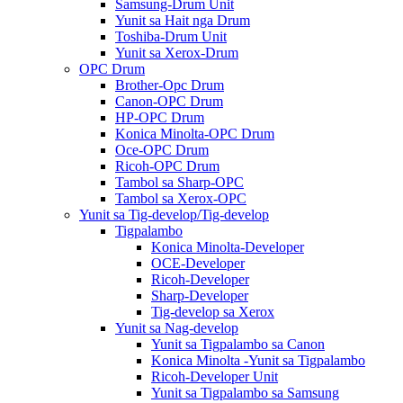
Samsung-Drum Unit
Yunit sa Hait nga Drum
Toshiba-Drum Unit
Yunit sa Xerox-Drum
OPC Drum
Brother-Opc Drum
Canon-OPC Drum
HP-OPC Drum
Konica Minolta-OPC Drum
Oce-OPC Drum
Ricoh-OPC Drum
Tambol sa Sharp-OPC
Tambol sa Xerox-OPC
Yunit sa Tig-develop/Tig-develop
Tigpalambo
Konica Minolta-Developer
OCE-Developer
Ricoh-Developer
Sharp-Developer
Tig-develop sa Xerox
Yunit sa Nag-develop
Yunit sa Tigpalambo sa Canon
Konica Minolta -Yunit sa Tigpalambo
Ricoh-Developer Unit
Yunit sa Tigpalambo sa Samsung