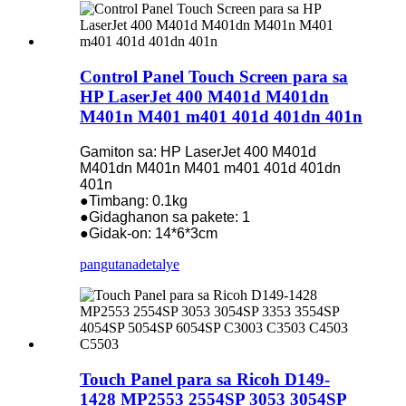
Control Panel Touch Screen para sa
HP LaserJet 400 M401d M401dn
M401n M401 m401 401d 401dn 401n
Gamiton sa: HP LaserJet 400 M401d
M401dn M401n M401 m401 401d 401dn
401n
●Timbang: 0.1kg
●Gidaghanon sa pakete: 1
●Gidak-on: 14*6*3cm
pangutana
detalye
Touch Panel para sa Ricoh D149-
1428 MP2553 2554SP 3053 3054SP