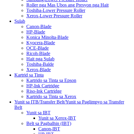
Roller nga Mas Ubos ang Presyon nga Hait
Toshiba-Lower Pressure Roller
Xerox-Lower Pressure Roller
Sulab
Canon-Blade
HP-Blade
Konica Minolta-Blade
Kyocera-Blade
OCE-Blade
Ricoh-Blade
Hait nga Sulab
Toshiba-Balde
Xerox-Blade
Kartrid sa Tinta
Kartrido sa Tinta sa Epson
HP-Ink Cartridge
Riso-Ink Cartridge
Kartrido sa Tinta sa Xerox
Yunit sa ITB/Transfer Belt/Yunit sa Paglimpyo sa Transfer
Belt
Yunit sa IBT
Yunit sa Xerox-IBT
Belt sa Pagbalhin (IBT)
Canon-IBT