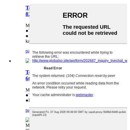
Touch Screen para sa Canon IR Adv
8285
Magamit sa: Canon IR Adv 8285
●Taas nga kinabuhi
●1:1 nga pag-ilis kon adunay problema sa
kalidad
pangutana
detalye
Touch Screen para sa Canon IR Adv
6075
Magamit sa: Canon IR Adv 6075
●Taas nga kinabuhi
●Direktang Pagbaligya sa Pabrika
pangutana
detalye