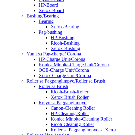
HP-Board
Xerox-Board
Bushing/Bearing
Bearing
Xerox-Bearing
Pag-bushing
HP-Bushing
Ricoh-Bushing
Xerox-Bushing
Yunit sa Pag-charge/ Corona
HP-Charge Unit/Corona
Konica Minolta-Charge Unit/Corona
OCE-Charge Unit/Corona
Xerox-Charge Unit/Corona
Roller sa Pagpanglimpyo/Roller sa Brush
Roller sa Brush
Ricoh-Brush-Roller
Xerox-Brush Roller
Rolyo sa Pagpanglimpyo
Canon-Cleaning Roller
HP-Cleaning-Roller
Konica Minolta-Cleaning Roller
Ricoh-Cleaning-Roller
Roller sa Pagpanglimpyo sa Xerox