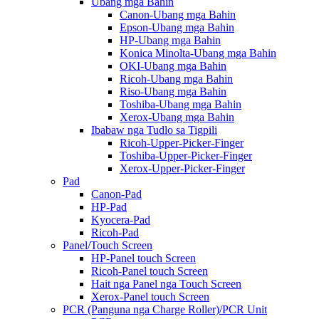
Ubang mga Bahin
Canon-Ubang mga Bahin
Epson-Ubang mga Bahin
HP-Ubang mga Bahin
Konica Minolta-Ubang mga Bahin
OKI-Ubang mga Bahin
Ricoh-Ubang mga Bahin
Riso-Ubang mga Bahin
Toshiba-Ubang mga Bahin
Xerox-Ubang mga Bahin
Ibabaw nga Tudlo sa Tigpili
Ricoh-Upper-Picker-Finger
Toshiba-Upper-Picker-Finger
Xerox-Upper-Picker-Finger
Pad
Canon-Pad
HP-Pad
Kyocera-Pad
Ricoh-Pad
Panel/Touch Screen
HP-Panel touch Screen
Ricoh-Panel touch Screen
Hait nga Panel nga Touch Screen
Xerox-Panel touch Screen
PCR (Panguna nga Charge Roller)/PCR Unit